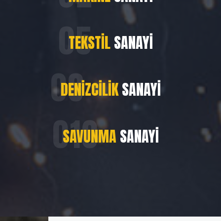
TEKSTIL
SANAYI
DENIZCILIK
SANAYI
SAVUNMA
SANAYI