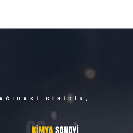
AĞIDAKI GIBIDIR;
KIMYA
SANAYI