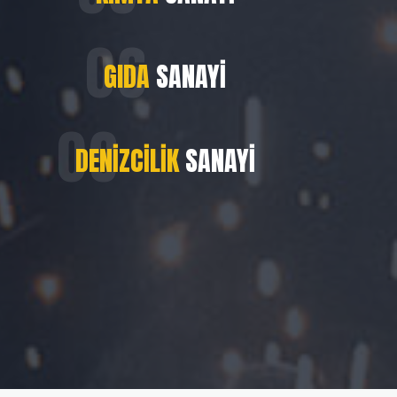
GIDA
SANAYI
DENIZCILIK
SANAYI