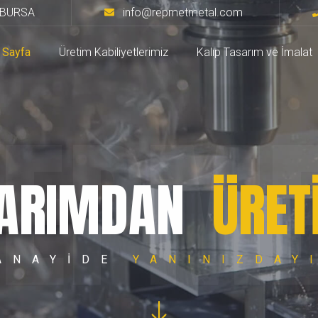
/ BURSA
info@repmetmetal.com
 Sayfa
Üretim Kabiliyetlerimiz
Kalıp Tasarım ve İmalat
REPME
ARIMDAN
ÜRET
ANAYIDE
YANINIZDAY