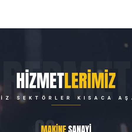
REPMET
HIZMET
LERIMIZ
IZ SEKTÖRLER KISACA AŞ
MAKINE
SANAYI