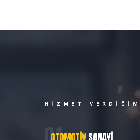
HIZMET VERDIĞIM
OTOMOTIV
SANAYI