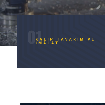
KALIP TASARIM VE
İMALAT