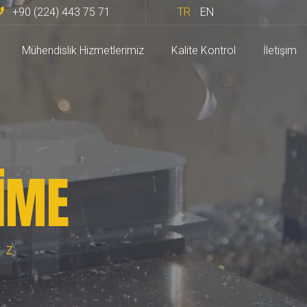
+90 (224) 443 75 71
TR
EN
Mühendislik Hizmetlerimiz
Kalite Kontrol
İletişim
T
IME
IZ