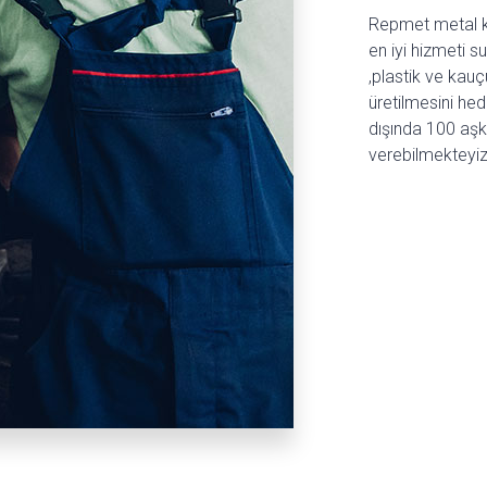
Repmet metal kur
en iyi hizmeti s
,plastik ve kauçu
üretilmesini hed
dışında 100 aşkın
verebilmekteyiz