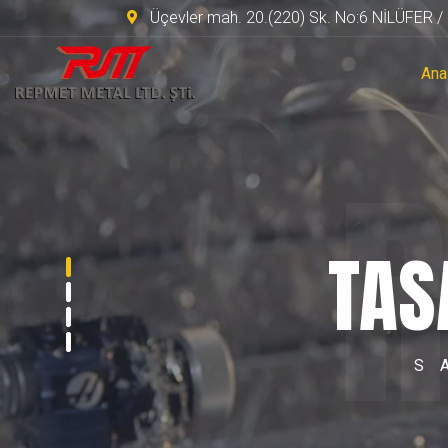
Üçevler mah. 20.(220) Sk. No:6 NİLÜFER 
Ana
TAS
S