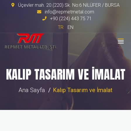
Üçevler mah. 20.(220) Sk. No:6 NİLÜFER / BURSA
info@repmetmetal.com
+90 (224) 443 75 71
TR
EN
KALIP TASARIM VE İMALAT
Ana Sayfa
Kalıp Tasarım ve İmalat